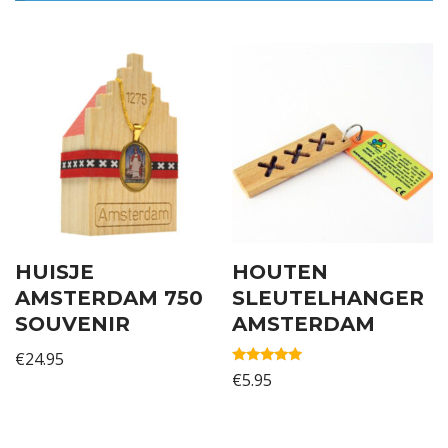
HUISJE
HOUTEN
AMSTERDAM 750
SLEUTELHANGER
SOUVENIR
AMSTERDAM
€
24.95
Gewaardeerd
€
5.95
5.00
uit 5