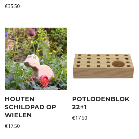
Gewaardeerd
€
35.50
5.00
uit 5
HOUTEN
POTLODENBLOK
SCHILDPAD OP
22+1
WIELEN
€
17.50
€
17.50