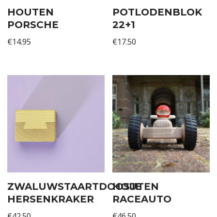
HOUTEN
POTLODENBLOK
PORSCHE
22+1
€
14.95
€
17.50
ZWALUWSTAARTDOOSJE
HOUTEN
HERSENKRAKER
RACEAUTO
€
42.50
€
46.50