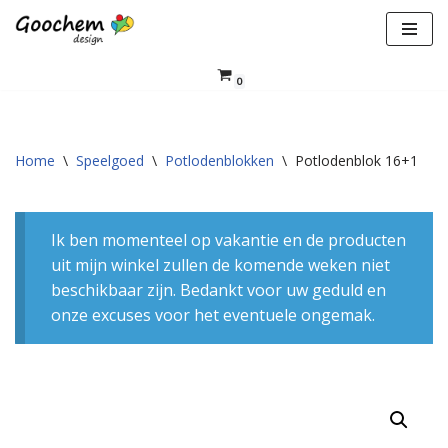
Ga
naar
0
de
inhoud
Home
\
Speelgoed
\
Potlodenblokken
\
Potlodenblok 16+1
Ik ben momenteel op vakantie en de producten
uit mijn winkel zullen de komende weken niet
beschikbaar zijn. Bedankt voor uw geduld en
onze excuses voor het eventuele ongemak.