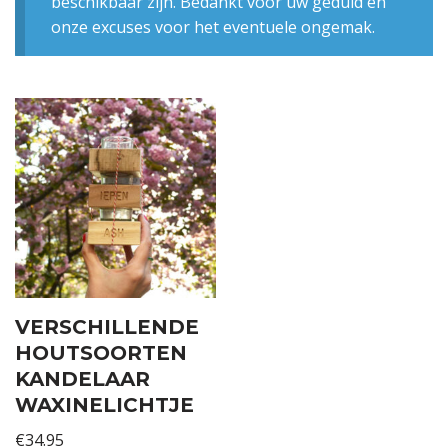
beschikbaar zijn. Bedankt voor uw geduld en
onze excuses voor het eventuele ongemak.
VERSCHILLENDE
HOUTSOORTEN
KANDELAAR
WAXINELICHTJE
€
34.95