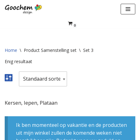
Ga
naar
0
de
inhoud
Home
\
Product Samenstelling set
\
Set 3
Enig resultaat
Kersen, Iepen, Plataan
Ik ben momenteel op vakantie en de producten
uit mijn winkel zullen de komende weken niet